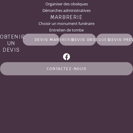
Organiser des obsèques
Démarches administratives
MARBRERIE
Choisir un monument funéraire
Entretien de tombe
OBTENIR
DEVIS MARBRERIE
DEVIS OBSÈQUES
DEVIS PRÉ
UN
DEVIS
CONTACTEZ-NOUS