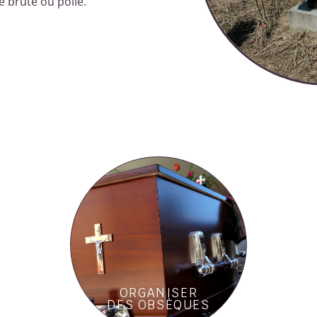
e brute ou polie.
ORGANISER
DES OBSÈQUES