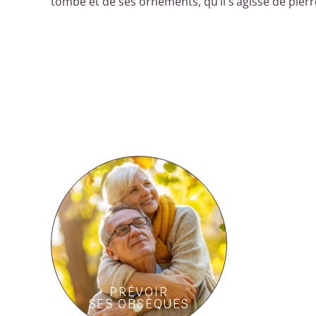
tombe et de ses ornements, qu’il s’agisse de pierr
PRÉVOIR
SES OBSÈQUES