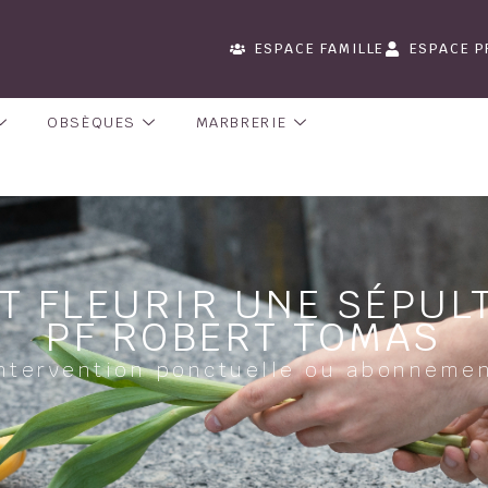
ESPACE FAMILLE
ESPACE P
OBSÈQUES
MARBRERIE
T FLEURIR UNE SÉPUL
PF ROBERT TOMAS
ntervention ponctuelle ou abonneme