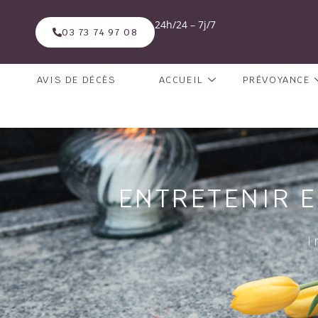
24h/24 – 7j/7
03 73 74 97 08
AVIS DE DÉCÈS
ACCUEIL
PRÉVOYANCE
ENTRETENIR E
I